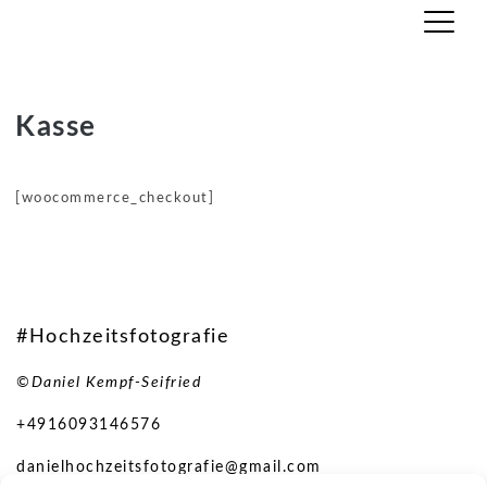
Daniel – Hochzeitsfotograf – Bodensee – Ulm
– Stuttgart
Skip
Kasse
to
content
[woocommerce_checkout]
#Hochzeitsfotografie
©Daniel Kempf-Seifried
+4916093146576
danielhochzeitsfotografie@gmail.com